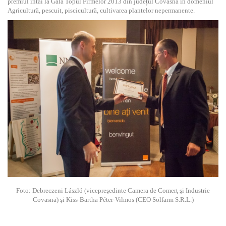
premiul întâi la Gala Topul Firmelor 2013 din județul Covasna în domeniul
Agricultură, pescuit, piscicultură, cultivarea plantelor nepermanente.
Foto: Debreczeni László (vicepreşedinte Camera de Comerţ şi Industrie
Covasna) şi Kiss-Bartha Péter-Vilmos (CEO Solfarm S.R.L.)