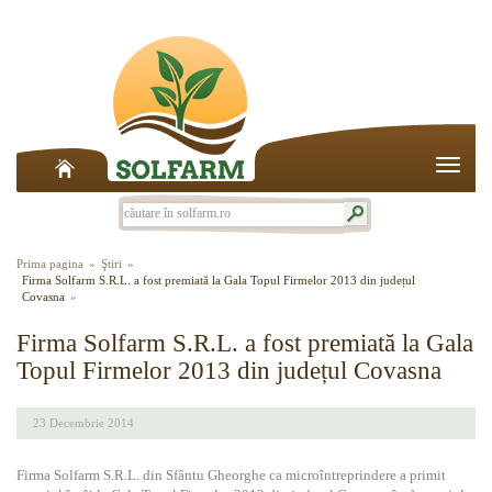
Toggle
naviga
Prima pagina
Ştiri
Firma Solfarm S.R.L. a fost premiată la Gala Topul Firmelor 2013 din județul
Covasna
Firma Solfarm S.R.L. a fost premiată la Gala
Topul Firmelor 2013 din județul Covasna
23 Decembrie 2014
Firma Solfarm S.R.L. din Sfântu Gheorghe ca microîntreprindere a primit