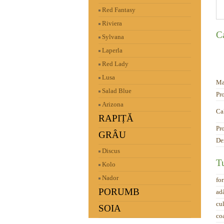
Red Fantasy
Riviera
C
Sylvana
Laperla
Red Lady
Lusa
Ma
Salad Blue
Pr
Arizona
Ca
RAPIȚĂ
Pr
GRÂU
De
Discus
T
Kolo
Nador
fo
PORUMB
ad
cu
SOIA
co