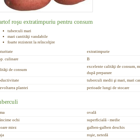
artof roşu extratimpuriu pentru consum
tuberculi mari
mari cantităţi vandabile
foarte rezistent la reîncolţire
turitate
extratimpurie
op. culinare
B
excelente calităţi de consum, m
lităţi de consum
după preparare
oductivitate
tuberculi medii şi mari, mari ca
zvoltarea plantei
perioade lungi de stocare
uberculi
rma
ovală
âncime ochi
superficială - medie
loare miez
galben-galben deschis
aja
roşie, netedă