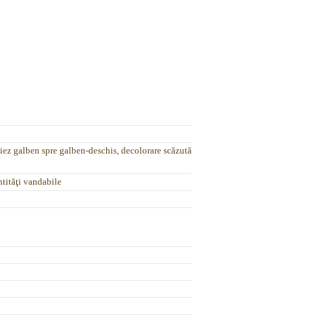
iez galben spre galben-deschis, decolorare scăzută
ntităţi vandabile