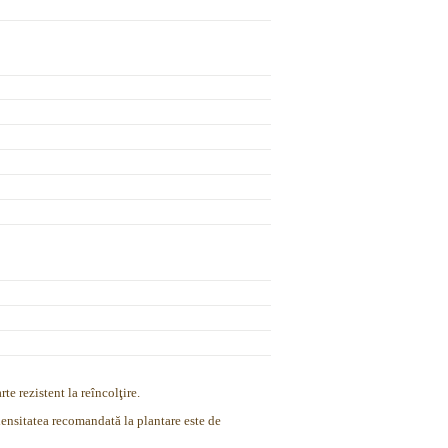
te rezistent la reîncolţire.
densitatea recomandată la plantare este de