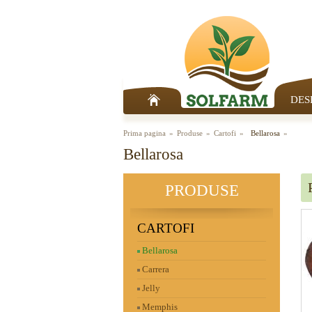
DES
Prima pagina
Produse
Cartofi
Bellarosa
Bellarosa
PRODUSE
CARTOFI
Bellarosa
Carrera
Jelly
Memphis