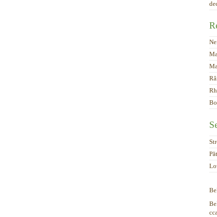
de
Re
Ne
Ma
Ma
Râ
Rh
Bol
Se
St
Pă
Lo
Bel
Bel
cc