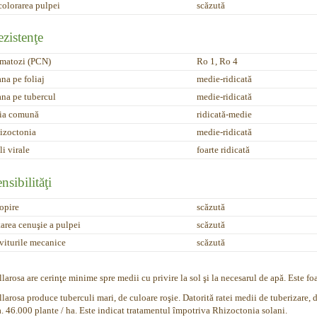
colorarea pulpei
scăzută
zistenţe
matozi (PCN)
Ro 1, Ro 4
na pe foliaj
medie-ridicată
na pe tubercul
medie-ridicată
ia comună
ridicată-medie
izoctonia
medie-ridicată
i virale
foarte ridicată
nsibilităţi
ropire
scăzută
tarea cenuşie a pulpei
scăzută
viturile mecanice
scăzută
larosa are cerinţe minime spre medii cu privire la sol şi la necesarul de apă. Este foar
larosa produce tuberculi mari, de culoare roşie. Datorită ratei medii de tuberizare, 
a. 46.000 plante / ha. Este indicat tratamentul împotriva Rhizoctonia solani.