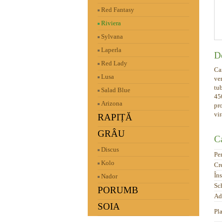
Red Fantasy
Riviera
Sylvana
Laperla
De
Red Lady
Car
Lusa
ve
tub
Salad Blue
450
Arizona
pro
vir
RAPIȚĂ
GRÂU
Ca
Discus
Pe
Kolo
Cr
În
Nador
Sc
PORUMB
Ad
SOIA
Pl