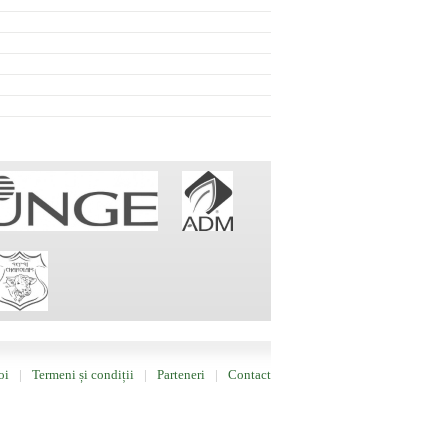
oi
Termeni și condiții
Parteneri
Contact