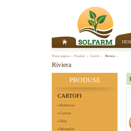
DES
Prima pagina
Produse
Cartofi
Riviera
Riviera
PRODUSE
CARTOFI
Bellarosa
Carrera
Jelly
Memphis