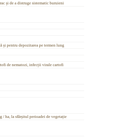
 vrac și de a distruge sistematic buruieni
ă și pentru depozitarea pe termen lung
tofi de nematozi, infecții virale cartofi
 / ha, la sfârșitul perioadei de vegetație