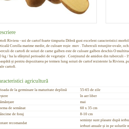
scriere
tofi Riviera - soi de cartof foarte timpuriu Diferă gust excelent caracteristici morfol
rticală Corolla marime medie, de culoare roșie. mov . Tuberculi rotunjite-ovale, och
erculi de cartofi de soiuri de carne galben este de culoare galben deschis O multitudi
 kg / ha la sfârșitul perioadei de vegetație . Conținutul de amidon din tuberculi - 
aspătă și pentru depozitarea pe termen lung soiuri de cartof rezistente la Riviera..pa
ale cartofi.
racteristici agricultură
rioada de la germinare la maturitate deplină
55-65 de zile
eștere
în aer liber
sămânțare
mai
hema de semănat
60 x 35 cm
âncime de foraj
8-10 cm
semințe sunt plasate după ierbu
antare recomandat
ierburi anuale și in pe solurile