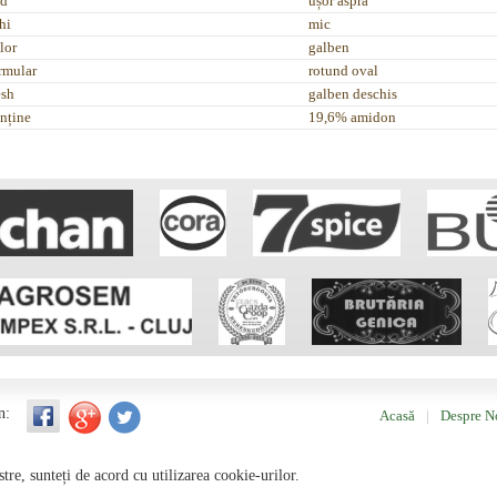
d
ușor aspră
hi
mic
lor
galben
rmular
rotund oval
esh
galben deschis
nține
19,6% amidon
n:
Acasă
Despre N
stre, sunteți de acord cu utilizarea cookie-urilor.