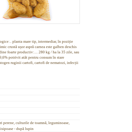
ogice:.. planta mare tip, intermediar, în poziție
imic crustă ușor aspră carnea este galben deschis
ne foarte productiv:.... 280 kg / ha la 35 zile, sau
19,6% potrivit atât pentru consum în stare
togen ruginii cartofi, cartofi de nematozi, infecții
ri perene, culturile de toamnă, leguminoase,
 nisipoase - după lupin