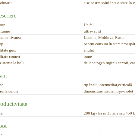
adinarit
a se păstra solul într-o stare în
scriere
oup
Un fel
turare
ultra-rapid
na cultivarea
Ucraina, Moldova, Rusia
op
pentru consum în stare proaspăt
itate gust
anulat
litate comert
bune
istența la boli
de lapatogen ruginii cartofi, car
ant
sh
tip înalt, intermediar,verticală
rolla culori
dimensiune medie, roșu-violet
oductivitate
tal
280 kg / ha în 35 zile sau 450 kg
oot