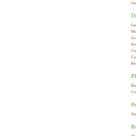
Gr
De
Gr
Ma
Zo
Sc
Cal
Ca
Rez
Pl
Bu
Co
Pr
To
R